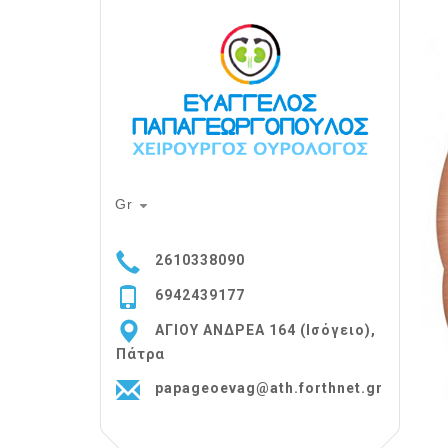
Gr
2610338090
6942439177
ΑΓΙΟΥ ΑΝΔΡΕΑ 164 (Ισόγειο),
Πάτρα
papageoevag@ath.forthnet.gr