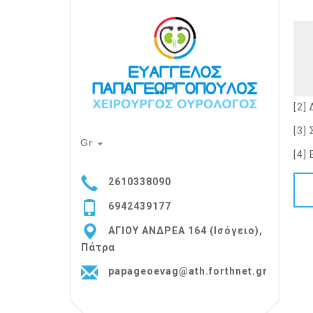
[2]
[3]
Gr
[4]
2610338090
6942439177
ΑΓΙΟΥ ΑΝΔΡΕΑ 164 (Ισόγειο),
Πάτρα
papageoevag@ath.forthnet.gr