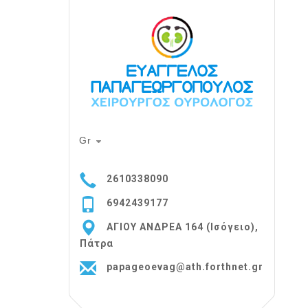
Gr
2610338090
6942439177
ΑΓΙΟΥ ΑΝΔΡΕΑ 164 (Ισόγειο),
Πάτρα
papageoevag@ath.forthnet.gr