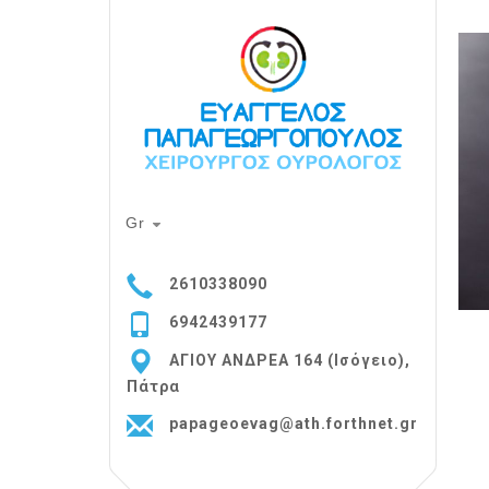
Gr
2610338090
6942439177
ΑΓΙΟΥ ΑΝΔΡΕΑ 164 (Ισόγειο),
Πάτρα
papageoevag@ath.forthnet.gr